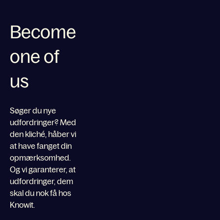
Become
one of
us
Søger du nye
udfordringer? Med
den kliché, håber vi
at have fanget din
opmærksomhed.
Og vi garanterer, at
udfordringer, dem
skal du nok få hos
Knowit.