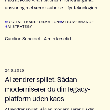
med at koble AI-ambitioner til forretningsmål,
ansvar og reel værdiskabelse – før teknologien
vælges.
DIGITAL TRANSFORMATION
AI GOVERNANCE
AI STRATEGY
Caroline Scheibel
4 min læsetid
24.6.2025
AI ændrer spillet: Sådan
moderniserer du din legacy-
platform uden kaos
AI ændrer spillet: Sådan moderniserer du din