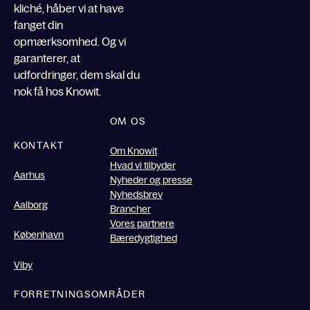
kliché, håber vi at have
fanget din
opmærksomhed. Og vi
garanterer, at
udfordringer, dem skal du
nok få hos Knowit.
OM OS
KONTAKT
Om Knowit
Hvad vi tilbyder
Aarhus
Nyheder og presse
Nyhedsbrev
Aalborg
Brancher
Vores partnere
København
Bæredygtighed
Viby
FORRETNINGSOMRÅDER