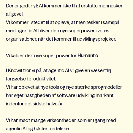
Der er godt nyt: AI kommer ikke til at erstatte mennesker
alligevel.
Vi kommer i stedet til at opleve, at mennesker i samspil
med agentic AI bliver den nye superpower i vores
organisationer, når det kommer til udviklingsprojeker.
Vi kalder den nye super power for
Humantic
.
I Knowit tror vi på, at agentic AI vil give en væsentlig
forøgelse i produktivitet.
Vi har oplevet at nye tools og nye stærke sprogmodeller
har øget hastigheden af software udvikling markant
indenfor det sidste halve år.
Vi har mødt mange virksomheder, som er i gang med
agentic AI og høster fordelene.