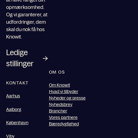
opmærksomhed.
Og vi garanterer, at
udfordringer, dem
skal du nok få hos
Knowit.
Ledige
stillinger
OM OS
KONTAKT
Om Knowit
Hvad vi tilbyder
Aarhus
Nyheder og presse
Nyhedsbrev
Aalborg
Brancher
Vores partnere
København
Bæredygtighed
Viby