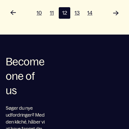
10
11
12
13
14
Become
one of
us
Søger du nye
udfordringer? Med
den kliché, håber vi
at have fanget din