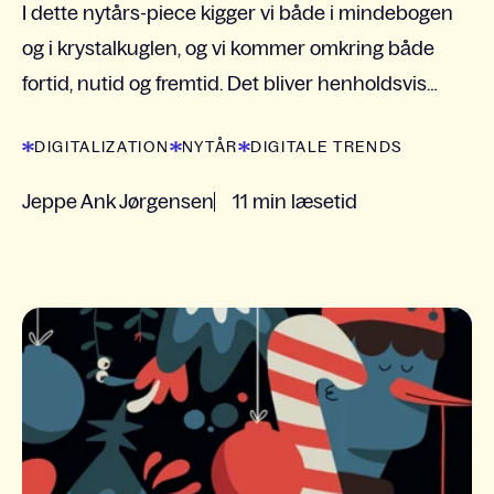
I dette nytårs-piece kigger vi både i mindebogen
og i krystalkuglen, og vi kommer omkring både
fortid, nutid og fremtid. Det bliver henholdsvis
sjovt, spændende og umuligt. Lad os give det et...
DIGITALIZATION
NYTÅR
DIGITALE TRENDS
Jeppe Ank Jørgensen
11 min læsetid