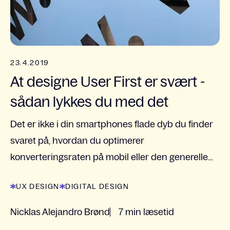
23.4.2019
At designe User First er svært -
sådan lykkes du med det
Det er ikke i din smartphones flade dyb du finder
svaret på, hvordan du optimerer
konverteringsraten på mobil eller den generelle
oplevelse af den digitale løsning. Vi skal i stedet
UX DESIGN
DIGITAL DESIGN
fokusere på at...
Nicklas Alejandro Brønd
7 min læsetid