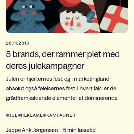
28.11.2019
5 brands, der rammer plet med
deres julekampagner
Julen er hjerternes fest, og i marketingland
absolut også følelsernes fest. I hvert fald er de
grådfremkaldende elementer et dominerende
træk, når vi scanner de mest succesfulde
JUL
REKLAME
KAMPAGNER
julekampagner.
Jeppe Ank Jørgensen
5 min læsetid