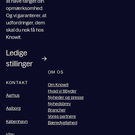
at have fanget din
opmærksomhed.
Og vi garanterer, at
udfordringer, dem
skal du nok få hos
Knowit.
Ledige
stillinger
OM OS
KONTAKT
Om Knowit
Hvad vi tilbyder
Aarhus
Nyheder og presse
Nyhedsbrev
Aalborg
Brancher
Vores partnere
København
Bæredygtighed
Viby