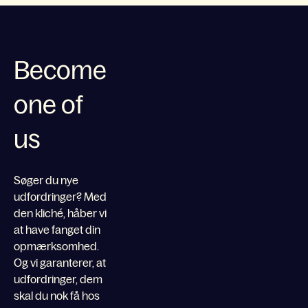
Become
one of
us
Søger du nye
udfordringer? Med
den kliché, håber vi
at have fanget din
opmærksomhed.
Og vi garanterer, at
udfordringer, dem
skal du nok få hos