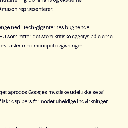
ntralisering, dominans og ekstreme
Amazon repræsenterer.
penge ned i tech-giganternes bugnende
U som retter det store kritiske søgelys på ejerne
res rasler med monopollovgivningen.
get apropos Googles mystiske udelukkelse af
 lakridspibers formodet uheldige indvirkninger