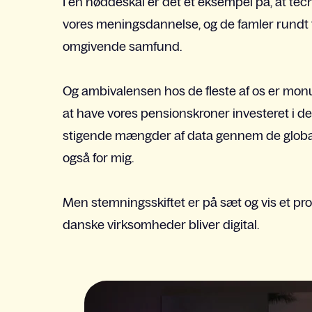
I en nøddeskal er det et eksempel på, at te
vores meningsdannelse, og de famler rundt fo
omgivende samfund.
Og ambivalensen hos de fleste af os er mon
at have vores pensionskroner investeret i den
stigende mængder af data gennem de global
også for mig.
Men stemningsskiftet er på sæt og vis et prob
danske virksomheder bliver digital.