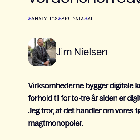
ANALYTICS
BIG DATA
AI
Jim Nielsen
Virksomhederne bygger digitale ku
forhold til for to-tre år siden er di
Jeg tror, at det handler om vor
magtmonopoler.