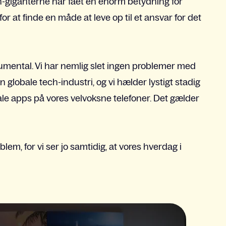
ch-giganterne har fået en enorm betydning for
r at finde en måde at leve op til et ansvar for det
umental. Vi har nemlig slet ingen problemer med
 globale tech-industri, og vi hælder lystigt stadig
e apps på vores velvoksne telefoner. Det gælder
lem, for vi ser jo samtidig, at vores hverdag i