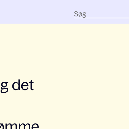
g det
dømme