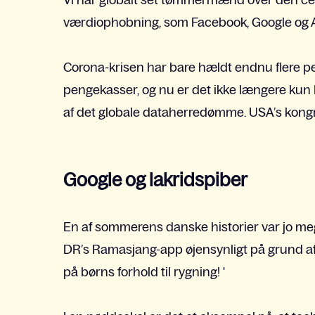
Vi har globalt set tømmermænd over den ce
værdiophobning, som Facebook, Google og 
Corona-krisen har bare hældt endnu flere 
pengekasser, og nu er det ikke længere kun E
af det globale dataherredømme. USA’s kong
Google og lakridspiber
En af sommerens danske historier var jo me
DR’s Ramasjang-app øjensynligt på grund af
på børns forhold til rygning! '