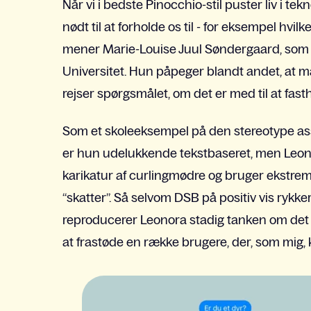
Når vi i bedste Pinocchio-stil puster liv i tek
nødt til at forholde os til - for eksempel hvi
mener Marie-Louise Juul Søndergaard, som f
Universitet. Hun påpeger blandt andet, at 
rejser spørgsmålet, om det er med til at fas
Som et skoleeksempel på den stereotype assi
er hun udelukkende tekstbaseret, men Leono
karikatur af curlingmødre og bruger ekstr
“skatter”. Så selvom DSB på positiv vis rykke
reproducerer Leonora stadig tanken om det 
at frastøde en række brugere, der, som mig,