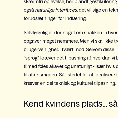
skærmfri oplevelse, heriblandt gestikulerin
også
naturlige interfaces,
det vil sige en te
forudsætninger for indlæring.
Selvfølgelig er der noget om snakken - i hve
opgaver meget nemmere. Men vi skal ikke tro
brugervenlighed. Tværtimod. Selvom disse inte
“sprog”, kræver det tilpasning af, hvordan v
tilmed føles akavet og unaturligt - især hvis
til aftensmaden. Så i stedet for at idealisere
kræver en del teknisk og kulturel tilpasning.
Kend kvindens plads... s