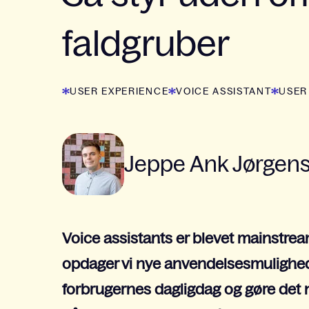
faldgruber
USER EXPERIENCE
VOICE ASSISTANT
USER
Jeppe Ank Jørgen
Voice assistants er blevet mainstre
opdager vi nye anvendelsesmulighed
forbrugernes dagligdag og gøre det