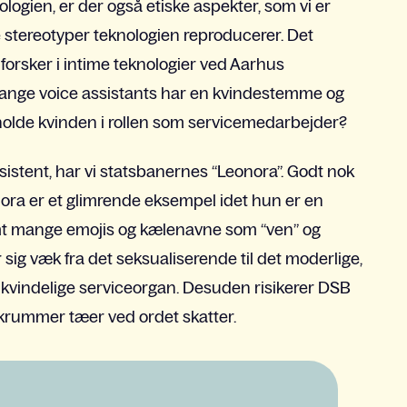
nologien, er der også etiske aspekter, som vi er
lke stereotyper teknologien reproducerer. Det
orsker i intime teknologier ved Aarhus
mange voice assistants har en kvindestemme og
tholde kvinden i rollen som servicemedarbejder?
stent, har vi statsbanernes “Leonora”. Godt nok
ra er et glimrende eksempel idet hun er en
emt mange emojis og kælenavne som “ven” og
r sig væk fra det seksualiserende til det moderlige,
kvindelige serviceorgan. Desuden risikerer DSB
 krummer tæer ved ordet skatter.