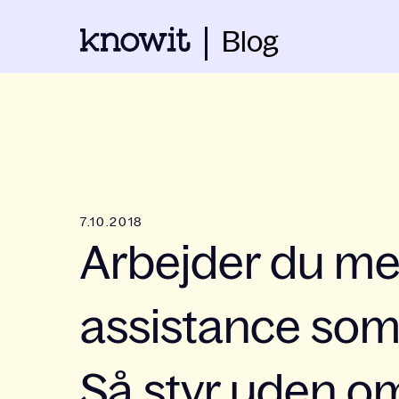
Blog
7.10.2018
Arbejder du me
assistance som 
Så styr uden o