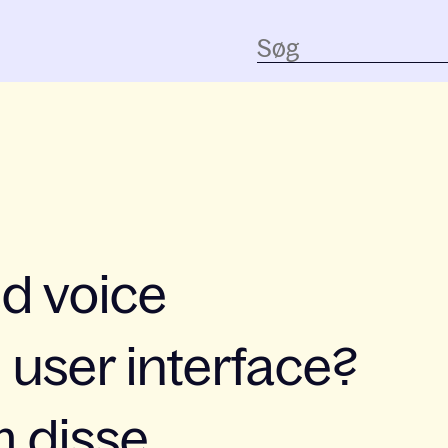
d voice
user interface?
m disse