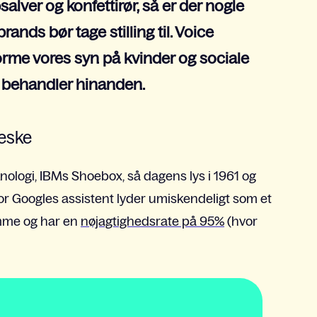
salver og konfettirør, så er der nogle
ands bør tage stilling til. Voice
orme vores syn på kvinder og sociale
i behandler hinanden.
neske
ologi, IBMs Shoebox, så dagens lys i 1961 og
 hvor Googles assistent lyder umiskendeligt som et
omme og har en
nøjagtighedsrate på 95%
(hvor