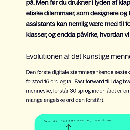
på. Men før du drukner i lyden af klap
etiske dilemmaer, som designere og br
assistants kan nemlig være med til f
klasser, og endda påvirke, hvordan v
Evolutionen af det kunstige men
Den første digitale stemmegenkendelsestekn
forstod 16 ord og tal. Fast forward til i dag
menneske, forstår 30 sprog inden året er 
mange engelske ord den forstår).