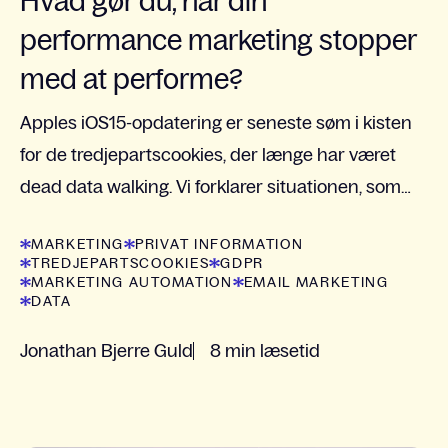
Hvad gør du, når din
performance marketing stopper
med at performe?
Apples iOS15-opdatering er seneste søm i kisten
for de tredjepartscookies, der længe har været
dead data walking. Vi forklarer situationen, som
den ser ud lige nu, og giver dig 3 gode råd til,...
MARKETING
PRIVAT INFORMATION
TREDJEPARTSCOOKIES
GDPR
MARKETING AUTOMATION
EMAIL MARKETING
DATA
Jonathan Bjerre Guld
8 min læsetid