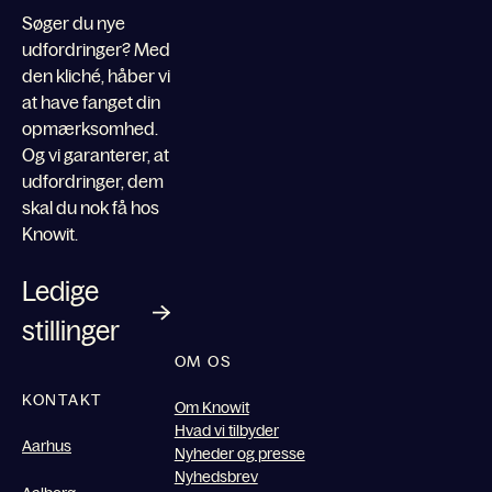
Søger du nye
udfordringer? Med
den kliché, håber vi
at have fanget din
opmærksomhed.
Og vi garanterer, at
udfordringer, dem
skal du nok få hos
Knowit.
Ledige
stillinger
OM OS
KONTAKT
Om Knowit
Hvad vi tilbyder
Aarhus
Nyheder og presse
Nyhedsbrev