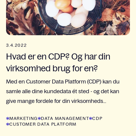
3.4.2022
Hvad er en CDP? Og har din
virksomhed brug for en?
Med en Customer Data Platform (CDP) kan du
samle alle dine kundedata ét sted - og det kan
give mange fordele for din virksomheds
marketing. Vi guider dig i, hvad en CDP er, og om
MARKETING
DATA MANAGEMENT
CDP
din virksomhed kunne...
CUSTOMER DATA PLATFORM