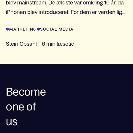
blev mainstream. De ældste var omkring 10 år, da
iPhonen blev introduceret. For dem er verden lige
så meget en legeplads som en arbejdsplads. Hvis
MARKETING
SOCIAL MEDIA
du...
Stein Opsahl
6 min læsetid
Become
one of
us