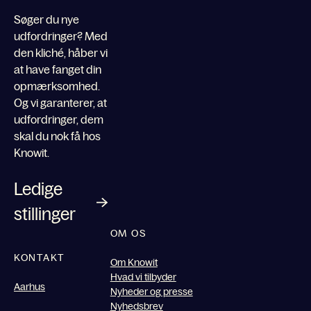
Søger du nye
udfordringer? Med
den kliché, håber vi
at have fanget din
opmærksomhed.
Og vi garanterer, at
udfordringer, dem
skal du nok få hos
Knowit.
Ledige
stillinger
OM OS
KONTAKT
Om Knowit
Hvad vi tilbyder
Aarhus
Nyheder og presse
Nyhedsbrev