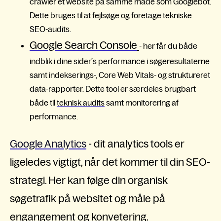
crawler et website på samme måde som Googlebot.
Dette bruges til at fejlsøge og foretage tekniske
SEO-audits.
Google Search Console
- her får du både
indblik i dine sider’s performance i søgeresultaterne
samt indekserings-, Core Web Vitals- og struktureret
data-rapporter. Dette tool er særdeles brugbart
både til
teknisk audits
samt monitorering af
performance.
Google Analytics
- dit analytics tools er
ligeledes vigtigt, når det kommer til din SEO-
strategi. Her kan følge din organisk
søgetrafik på websitet og måle på
engangement og konvetering.