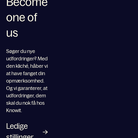
Become
one of
us
Søger du nye
udfordringer? Med
den kliché, håber vi
at have fanget din
opmærksomhed.
Og vi garanterer, at
udfordringer, dem
skal du nok få hos
Knowit.
Ledige
stillinger