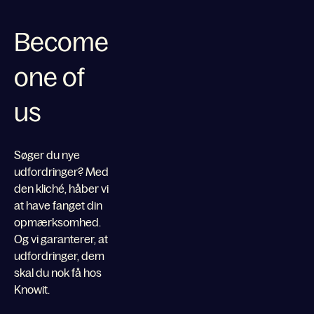
Become
one of
us
Søger du nye
udfordringer? Med
den kliché, håber vi
at have fanget din
opmærksomhed.
Og vi garanterer, at
udfordringer, dem
skal du nok få hos
Knowit.