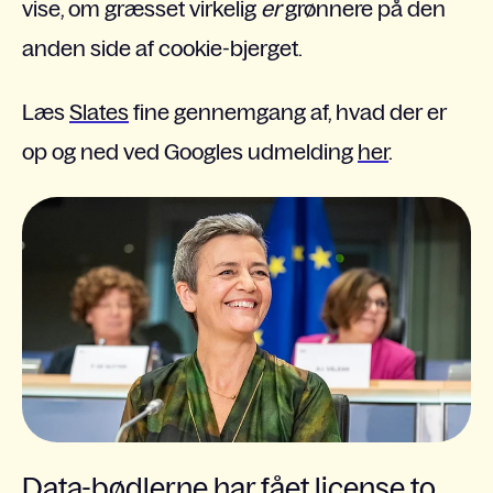
vise, om græsset virkelig
er
grønnere på den
anden side af cookie-bjerget.
Læs
Slates
fine gennemgang af, hvad der er
op og ned ved Googles udmelding
her
.
Data-bødlerne har fået license to