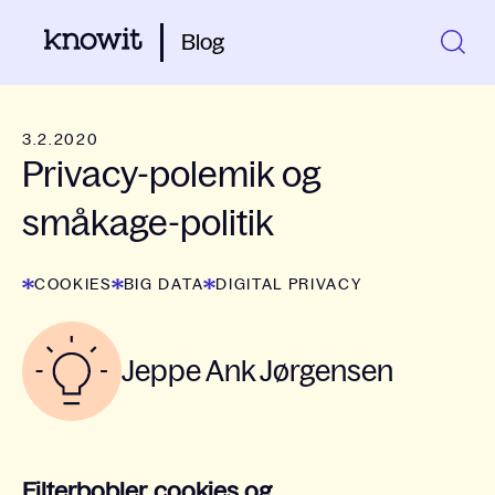
Blog
3.2.2020
Privacy-polemik og
småkage-politik
COOKIES
BIG DATA
DIGITAL PRIVACY
Jeppe Ank Jørgensen
Filterbobler, cookies og