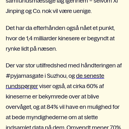
samfundsmæssige lag igennem – selvom Xi
Jinping og Co. nok vil være uenige.
Det har da efterhånden også nået et punkt,
hvor de 1,4 milliarder kinesere er begyndt at
rynke lidt på næsen.
Der var stor utilfredshed med håndteringen af
#pyjamasgate i Suzhou, og
de seneste
rundspørger
viser også, at cirka 60% af
kineserne er bekymrede over at blive
overvåget, og at 84% vil have en mulighed for
at bede myndighederne om at slette
indsamlet data på dem. Omvendt mener 70%