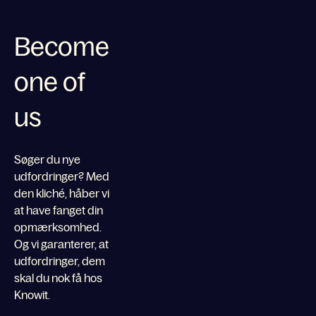
Become
one of
us
Søger du nye
udfordringer? Med
den kliché, håber vi
at have fanget din
opmærksomhed.
Og vi garanterer, at
udfordringer, dem
skal du nok få hos
Knowit.