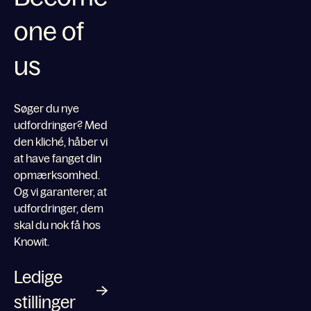
one of
us
Søger du nye
udfordringer? Med
den kliché, håber vi
at have fanget din
opmærksomhed.
Og vi garanterer, at
udfordringer, dem
skal du nok få hos
Knowit.
Ledige
stillinger